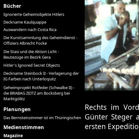
Bücher
Ignorierte Geheimobjekte Hitlers
Deckname Kaulquappe
Auswandern nach Costa Rica
Die Kunstsammlung des Geheimdienst -
Offiziers Albrecht Focke
Die Stasi und die Aktion Licht -
Beutezüge im Bezirk Gera
Hitler's Ignored Secret Objects
Deckname Steinbock II - Verlagerung der
IG Farben nach Unterloquitz
Geheimprojekt Rotfeder (Schwalbe II) -
die BRABAG ZEITZ am Bocksberg bei
Marktgölitz
Rechts im Vorde
Planungen
Günter Steger 
Das Bernsteinzimmer ist im Thüringischen
ersten Expeditio
Medienstimmen
Magazine